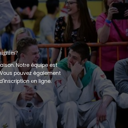
oignies?
aison. Notre équipe est
e. Vous pouvez également
inscription en ligne.