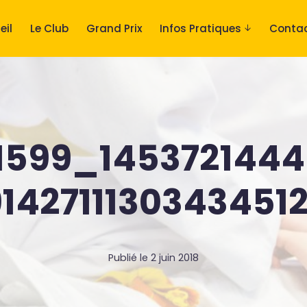
eil
Le Club
Grand Prix
Infos Pratiques
Conta
1599_145372144
142711130343451
Publié le
2 juin 2018