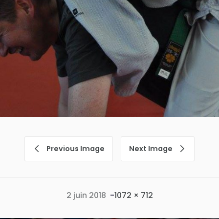
Previous Image
Next Image
Full size
2 juin 2018
-
1072 × 712