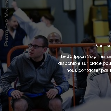
Vous so
Le JC Ippon Soignies a
disponible sur place po
nous contacter par t