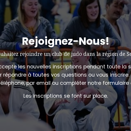
Rejoignez-Nous!
uhaitez rejoindre un club de judo dans la région de S
ccepte les nouvelles inscriptions pendant toute la s
ur répondre à toutes vos questions ou vous inscrir
éléphone, par email ou compléter notre formulaire d'
Les inscriptions se font sur place.