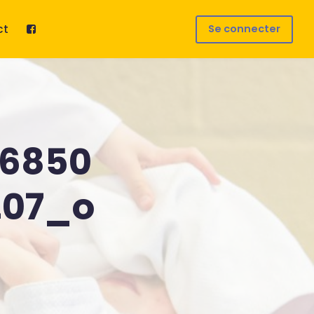
ct
Se connecter
46850
207_o