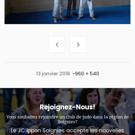
Full size
13 janvier 2018
-
960 × 540
Rejoignez-Nous!
Vous souhaitez rejoindre un club de judo dans la région de
Soignies?
Le JC Ippon Soignies accepte les nouvelles